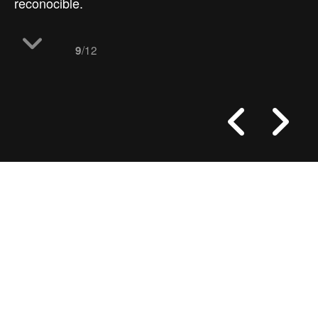
reconocible.
/12
9
proyectos
hotel Shoreditch
la vista aérea
estudio