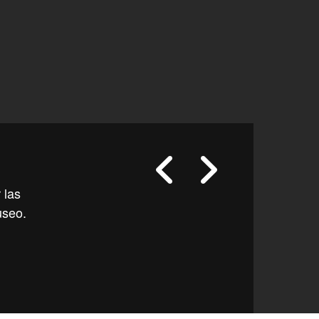
 las
useo.