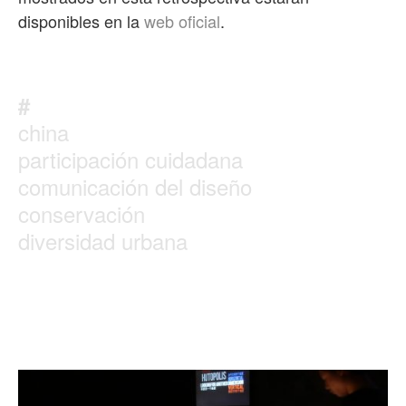
disponibles en la
web oficial
.
#
china
participación cuidadana
comunicación del diseño
conservación
diversidad urbana