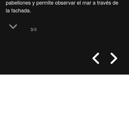
pabellones y permite observar el mar a través de
la fachada.
/8
3
proyectos
pabellón wavescape
la vista interior