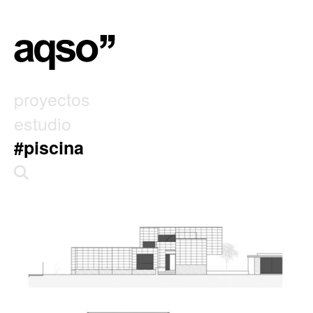
proyectos
estudio
#piscina