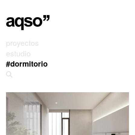
proyectos
estudio
#dormitorio